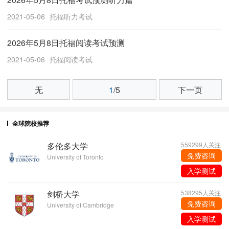
2021-05-06
托福听力考试
2026年5月8日托福阅读考试预测
2021-05-06
托福阅读考试
无
1
/5
下一页
全球院校推荐
多伦多大学
559299人关注
免费咨询
University of Toronto
入学测试
剑桥大学
538295人关注
免费咨询
University of Cambridge
入学测试