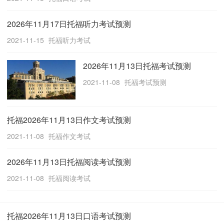
2026年11月17日托福听力考试预测
2021-11-15
托福听力考试
2026年11月13日托福考试预测
2021-11-08
托福考试预测
托福2026年11月13日作文考试预测
2021-11-08
托福作文考试
2026年11月13日托福阅读考试预测
2021-11-08
托福阅读考试
托福2026年11月13日口语考试预测