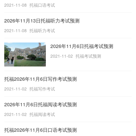
2021-11-08
托福口语考试
2026年11月13日托福听力考试预测
2021-11-08
托福听力考试
2026年11月6日托福考试预测
2021-11-02
托福考试预测
托福2026年11月6日写作考试预测
2021-11-02
托福写作考试
2026年11月6日托福阅读考试预测
2021-11-02
托福阅读考试
托福2026年11月6日口语考试预测