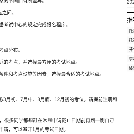
略
家的不同而有所差异。
2
全
元之间。
推
考试中心的规定完成报名程序。
托
托
芬
考点分布。
摩
的考点，并选择最方便的考试地点。
托
格
件和考点设施等因素，选择最合适的考试地点。
托
3月初、7月中、8月底、12月初的考位。请提前注册和
，很多同学都想赶在常规申请截止日期前再刷一刷自己
申请，可以避开1月的考试日期。