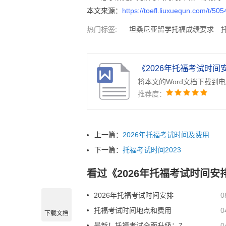
本文来源：
https://toefl.liuxuequn.com/t/50
热门标签:
坦桑尼亚留学托福成绩要求
绩要求
阿联酋留学托福成绩要求
赤道几
拉维留学托福成绩要求
捷克留学托福成绩
《2026年托福考试时间安
将本文的Word文档下载到
推荐度：
上一篇：
2026年托福考试时间及费用
下一篇：
托福考试时间2023
看过《2026年托福考试时间
2026年托福考试时间安排
0
托福考试时间地点和费用
0
下载文档
最新！托福考试全面升级：7月26日起考试时长将缩短至2小时内！接下来的备考该如何调整？
0