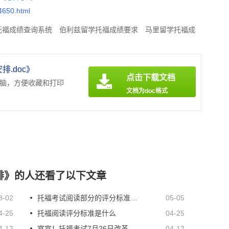
54650.html
托福成绩查询系统
伯利兹留学托福成绩要求
马里留学托福成
内亚留学托福成绩要求
刚果民主共和国留学托福成绩要求
马
要求
刚果共和国留学托福成绩要求
排.doc》
点击下载文档
电脑，方便收藏和打印
文档为doc格式
安排》的人还看了以下文章
8-02
托福考试阅读部分的评分标准有哪些内容
05-05
4-25
托福阅读评分标准是什么
04-25
4-12
官宣！托福考试7月26日改革&备考攻略：全新升级！题型大变动！考试时长不到2小时！
04-12