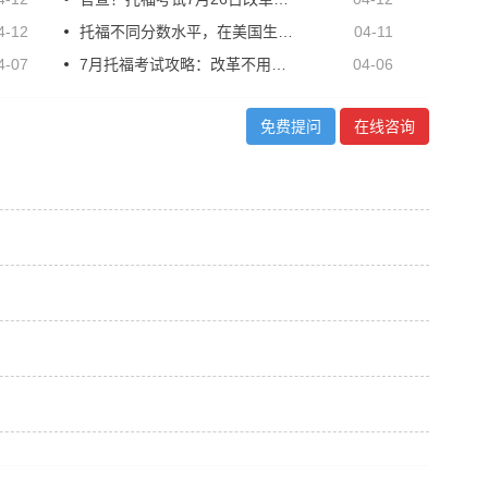
4-12
托福不同分数水平，在美国生活是什么体验？如何提高托福水平？
04-11
4-07
7月托福考试攻略：改革不用慌！写作新题型Discussion Board全解析！
04-06
免费提问
在线咨询