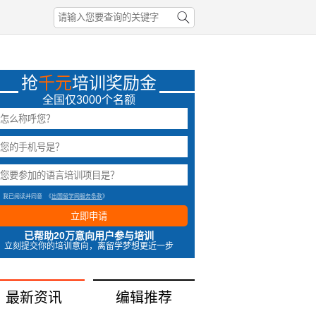
抢
千元
培训奖励金
全国仅3000个名额
我已阅读并同意
《
出国留学网服务条款
》
立即申请
已帮助20万意向用户参与培训
立刻提交你的培训意向，离留学梦想更近一步
最新资讯
编辑推荐