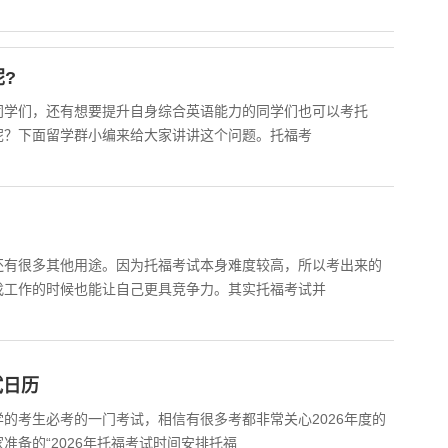
?
同学们，还有想要提升自身综合英语能力的同学们也可以考托
呢？下面留学群小编来给大家讲讲这个问题。托福考
还有很多其他用途。因为托福考试本身难度较高，所以考出来的
找工作的时候也能让自己更具竞争力。其实托福考试并
试日历
的考生必考的一门考试，相信有很多考都非常关心2026年度的
准备的“2026年托福考试时间安排托福