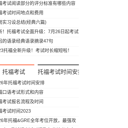
福考试阅读部分的评分标准有哪些内容
福考试时间地点和费用
岗实习设总结(经典六篇)
新！托福考试全面升级：7月26日起考试
长将缩短至2小时内！接下来的备考该如
侣的语录经典语录摘录47句
调整？
023托福全新升级！考试时长缩短啦！
托福考试
托福考试时间安排
026年托福考试时间安排
福口语考试形式和内容
福考试报名流程及时间
福考试时间2023
026年托福&GRE全年考位开放，最强攻