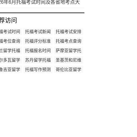
来了！
026年6月托福考试时间及各省地考点大
荐访问
福考试时间
托福考试新闻
托福考试安排
福考位查询
托福评分标准
托福考点查询
兰留学托福
托福报名时间
萨摩亚留学托
成绩要求
福成绩要求
尔多瓦留学
苏丹留学托福
圣基茨和尼维
福成绩要求
成绩要求
斯留学托福成
鲁吉亚留学
托福写作预测
哥伦比亚留学
绩要求
福成绩要求
托福成绩要求