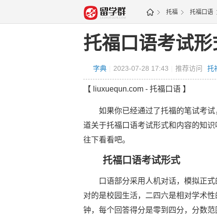
托福
托福口语
托福口语考试形
字典
|
2023-07-28 17:43
|
推荐访问
托
【 liuxuequn.com - 托福口语 】
如果你已经通过了托福的笔试考试，
道关于托福口语考试形式和内容的知识
往下看看吧。
托福口语考试形式
口语部分采用人机对话，模拟正式的
对的是校园生活，二四六是相对学术性
钟，每个回答得分是零到四分，分数范