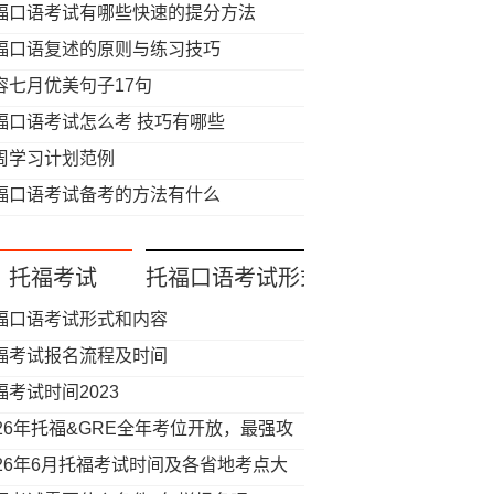
福口语考试有哪些快速的提分方法
福口语复述的原则与练习技巧
容七月优美句子17句
福口语考试怎么考 技巧有哪些
周学习计划范例
福口语考试备考的方法有什么
托福考试
托福口语考试形式
福口语考试形式和内容
福考试报名流程及时间
福考试时间2023
026年托福&GRE全年考位开放，最强攻
来了！
026年6月托福考试时间及各省地考点大