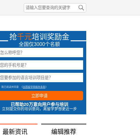
抢
千元
培训奖励金
全国仅3000个名额
我已阅读并同意
《
出国留学网服务条款
》
立即申请
已帮助20万意向用户参与培训
立刻提交你的培训意向，离留学梦想更近一步
最新资讯
编辑推荐