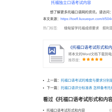
托福独立口语考试内容
想了解更多托福口语网的资讯，请访问
本文来源：
https://toefl.liuxuequn.com/t/50
热门标签:
缅甸留学托福成绩要求
叙利
托福成绩要求
澳洲留学托福成绩要求
奥
成绩要求
格鲁吉亚留学托福成绩要求
巴
《托福口语考试形式和内容
将本文的Word文档下载到
推荐度：
上一篇：
托福口语考试的难度与要求分别
下一篇：
托福口语评分标准表 怎样备考托
看过《托福口语考试形式和内
托福口语考试形式和内容
0