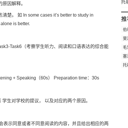
全
托
的原因解释。
ome cases it’s better to study in
推
lone is better.
伯
斐
托
-> Task3-Task6（考察学生听力、阅读和口语表达的综合能
毛
学
塞
托
托
g + Speaking（60s） Preparation time：30s
 学生对学校的提议， 以及对应的两个原因。
表示同意或者不同意阅读的内容，并且给出相应的两