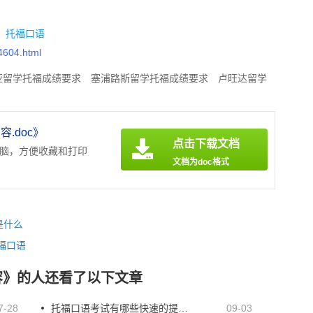
：
托福口语
44604.html
亚留学托福成绩要求
塞浦路斯留学托福成绩要求
卢旺达留学
地利留学托福成绩要求
智利留学托福成绩要求
阿曼留学托福
林留学托福成绩要求
.doc》
点击下载文档
电脑，方便收藏和打印
文档为doc格式
是什么
福口语
容》的人还看了以下文章
7-28
托福口语考试有哪些快速的提分方法
09-03