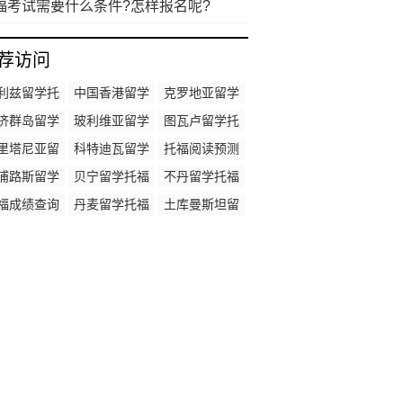
福考试需要什么条件?怎样报名呢?
荐访问
利兹留学托
中国香港留学
克罗地亚留学
福成绩要求
托福成绩要求
托福成绩要求
济群岛留学
玻利维亚留学
图瓦卢留学托
福成绩要求
托福成绩要求
福成绩要求
里塔尼亚留
科特迪瓦留学
托福阅读预测
托福成绩要
托福成绩要求
浦路斯留学
贝宁留学托福
不丹留学托福
求
福成绩要求
成绩要求
成绩要求
福成绩查询
丹麦留学托福
土库曼斯坦留
系统
成绩要求
学托福成绩要
求