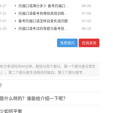
8-27
托福口语满分多少 备考托福口语技巧
08-06
7-21
托福口语备考有哪些高效训练方法?
07-09
7-07
备考托福口语怎样自查失误问题
07-03
6-25
托福口语考试的答题与备考技巧有什么
06-18
免费提问
在线咨询
的听力考试时间40分钟，题目分四个部分。第一个部分是日常生
），第二个部分是生活相关的独白；第三个部分是学...
？
是什么样的？谁能给介绍一下呢？
少如何平衡