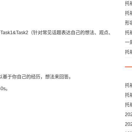
托
托
形
-->Task1&Task2（针对常见话题表达自己的想法、观点、
托
一
托
以基于你自己的经历，想法来回答。
托
0s。
托
托
2
略
2