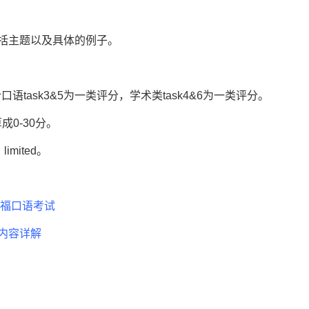
主题以及具体的例子。
task3&5为一类评分，学术类task4&6为一类评分。
0-30分。
mited。
托福口语考试
内容详解