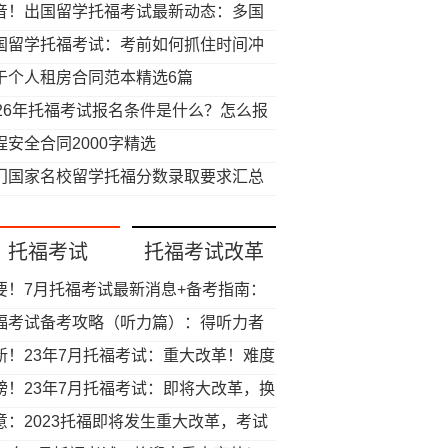
音！出国留学托福考试最新动态：多国
宣接受托福拼分！认可院校项目增至378
国留学托福考试：考前如何抓住时间冲
！
提分？
于个人租房合同范本精选6篇
026年托福考试报名条件是什么？怎么报
？
程安全合同2000字精选
门国家名校留学托福分数录取要求汇总
托福考试
托福考试改革
要！7月托福考试最新消息+备考指南：
迎来重大改革？时间大幅缩短！
福考试备考攻略（听力篇）：得听力者
托福！托福听力超实用经验！
新！23年7月托福考试：重大改革！难度
雅思还低？直接取消独立写作！考试时
磅！23年7月托福考试：即将大改革，换
巨短！
型！时长缩短到2个小时！如何备考托福
意：2023托福即将发生重大改革，考试
试？