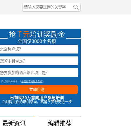
抢
千元
培训奖励金
全国仅3000个名额
我已阅读并同意
《
出国留学网服务条款
》
立即申请
已帮助20万意向用户参与培训
立刻提交你的培训意向，离留学梦想更近一步
最新资讯
编辑推荐