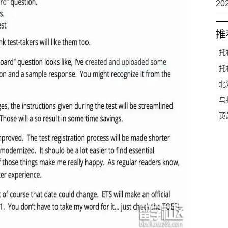
时
2
正
不
推
托
托
北
学
乌
英
岛