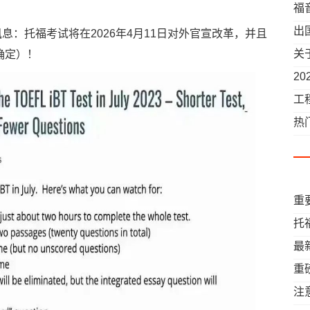
福
官
出
发布讯息：托福考试将在2026年4月11日对外官宣改革，并且
所
刺
关
确定）！
2
名
工
热
重
将
托
得
最
比
重
间
题
注
考