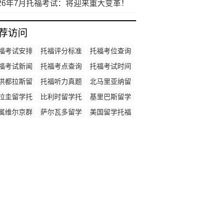
长缩短至2小时？附托福备考方法
026年7月托福考试：将迎来重大变革！
备考考生如何应对？雅思这么难，我要
要换车？
荐访问
福考试安排
托福评分标准
托福考位查询
福考试新闻
托福考点查询
托福考试时间
洪都拉斯留
托福听力真题
北马里亚纳留
托福成绩要
学托福成绩要
拉圭留学托
比利时留学托
基里巴斯留学
求
求
福成绩要求
福成绩要求
托福成绩要求
属维尔京群
萨尔瓦多留学
美国留学托福
留学托福成
托福成绩要求
成绩要求
绩要求