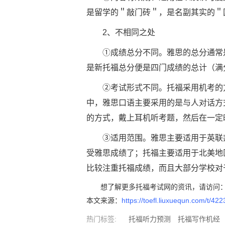
是留学的＂敲门砖＂，是名副其实的＂
2、不相同之处
①成绩总分不同。雅思的总分通常是
是新托福总分便是四门成绩的总计（满分
②考试形式不同。托福采用机考的方
中，雅思口语主要采用的是与人对话方
的方式，戴上耳机听考题，然后在一定
③适用范围。雅思主要适用于英联邦
受雅思成绩了；托福主要适用于北美地
比较注重托福成绩，而且大部分学校对
想了解更多托福考试网的资讯，请访问
本文来源：
https://toefl.liuxuequn.com/t/42
热门标签:
托福听力预测
托福写作机经