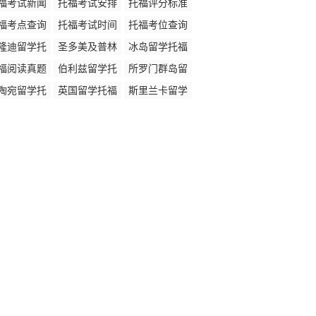
福考试新闻
托福考试安排
托福评分标准
福考点查询
托福考试时间
托福考位查询
隆迪留学托
圣多美及普林
冰岛留学托福
福成绩要求
西比留学托福
成绩要求
福阅读真题
伯利兹留学托
所罗门群岛留
成绩要求
福成绩要求
学托福成绩要
陶宛留学托
英国留学托福
斯里兰卡留学
求
福成绩要求
成绩要求
托福成绩要求