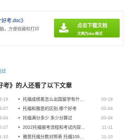
卢森堡留学托福成绩要求
白俄罗斯留学托福成绩要求
土库曼
要求
好考.doc》
点击下载文档
电脑，方便收藏和打印
文档为doc格式
能过
好考》的人还看了以下文章
3-19
托福成绩差怎么出国留学有什么要求
03-18
3-07
托福和雅思的区别,哪个好考
03-04
3-04
托福满分多少 多少分算过
03-04
2-27
2022托福报考流程和考试内容一览表
11-11
1-10
雅思托福分数对照表 托福105相当于雅思多少分
11-10