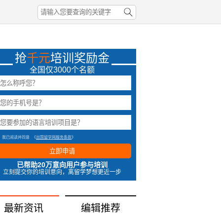
抢
千元
培训奖励金
全国仅3000个名额
我已阅读并同意
《
出国留学网服务条款
》
立即申请
已帮助20万意向用户参与培训
立刻提交你的培训意向，离留学梦想更近一步
最新资讯
编辑推荐