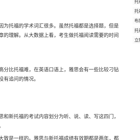
托
托
布
为托福的学术词汇很多。虽然托福都是选择题，但是
托
章的理解。从大数据上看，考生做托福阅读需要的时间
立
分比托福难，在英语口语上，雅思会有一些比较刁钻
没有追问的情况。
和新托福的考试内容划分为听、说、读、写这四门，
。
致是一样的。雅思与新托福成绩有效期都是两年，都