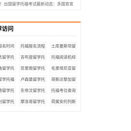
生如何应对？雅思这么难，我要不要换
！出国留学托福考试最新动态：多国官宣
托福拼分！认可院校项目增至378所！
荐访问
报名时间
托福报名流程
土库曼斯坦留
学托福成绩要
达留学托
吉布提留学托
托福阅读机经
求
绩要求
福成绩要求
角留学托
苏里南留学托
毛里塔尼亚留
绩要求
福成绩要求
学托福成绩要
留学托福
卢森堡留学托
哥斯达黎加留
求
绩要求
福成绩要求
学托福成绩要
特留学托
东帝汶留学托
托福考位查询
求
绩要求
福成绩要求
利留学托
摩洛哥留学托
荷属安的列斯
绩要求
福成绩要求
留学托福成绩
要求