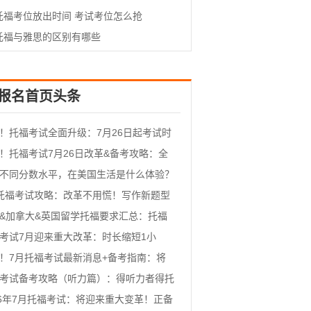
托福考点查询）
托福考位放出时间 考试考位怎么抢
托福与雅思的区别有哪些
报名首页头条
！托福考试全面升级：7月26日起考试时
缩短至2小时内！接下来的备考该如何调
！托福考试7月26日改革&备考攻略：全
级！题型大变动！考试时长不到2小时！
不同分数水平，在美国生活是什么体验？
提高托福水平？
托福考试攻略：改革不用慌！写作新题型
cussion Board全解析！
&加拿大&英国留学托福要求汇总：托福
大改革！新版托福如何正确备考？
考试7月迎来重大改革：时长缩短1小
取消加试！题型发生变化！
！7月托福考试最新消息+备考指南：将
重大改革？时间大幅缩短！
考试备考攻略（听力篇）：得听力者得托
托福听力超实用经验！
26年7月托福考试：将迎来重大变革！正备